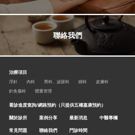
聯絡我們
治療項目
浮針
內科
男科、泌尿科
婦科
皮膚科
針灸傷科
體重管理
看診進度查詢/網路預約（只提供五權嘉康預約）
關於診所
案例分享
最新消息
中醫專欄
常見問題
聯絡我們
門診時間