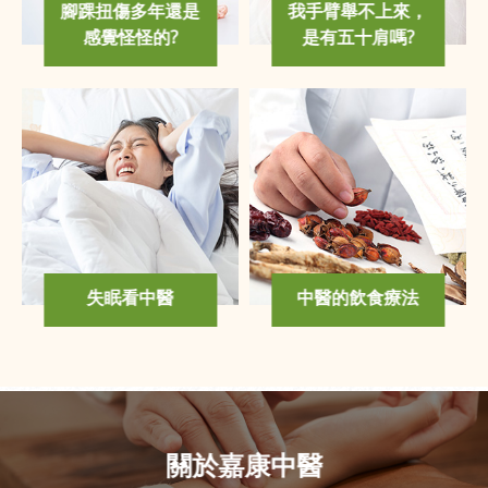
腳踝扭傷多年還是
我手臂舉不上來，
感覺怪怪的?
是有五十肩嗎?
失眠看中醫
中醫的飲食療法
關於嘉康中醫