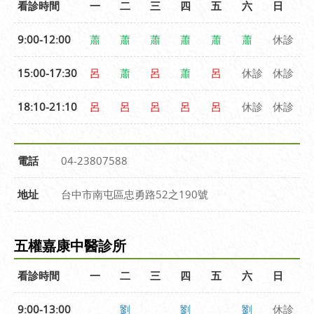
看診時間
一
二
三
四
五
六
日
9:00-12:00
蕭
蕭
蕭
蕭
蕭
蕭
休診
15:00-17:30
呂
蕭
呂
蕭
呂
休診
休診
18:10-21:10
呂
呂
呂
呂
呂
休診
休診
電話
04-23807588
地址
台中市南屯區忠勇路52之190號
五權嘉康中醫診所
看診時間
一
二
三
四
五
六
日
9:00-13:00
劉
劉
劉
休診