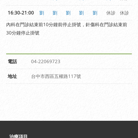
16:30-21:00
劉
劉
劉
劉
劉
休診
休診
內科在門診結束前10分鐘前停止掛號，針傷科在門診結束前
30分鐘停止掛號
電話
04-
22069723
地址
台中市西區五權路117號
治療項目