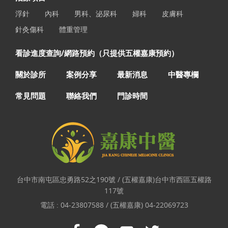
浮針
內科
男科、泌尿科
婦科
皮膚科
針灸傷科
體重管理
看診進度查詢/網路預約（只提供五權嘉康預約）
關於診所
案例分享
最新消息
中醫專欄
常見問題
聯絡我們
門診時間
台中市南屯區忠勇路52之190號 / (五權嘉康)台中市西區五權路
117號
電話 :
04-23807588 / (五權嘉康) 04-22069723