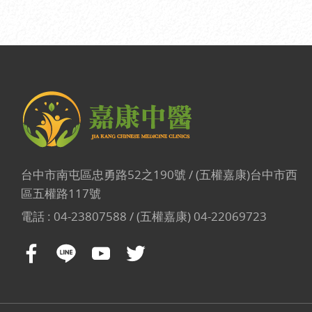
台中市南屯區忠勇路52之190號 / (五權嘉康)台中市西
區五權路117號
電話 :
04-23807588 / (五權嘉康) 04-22069723