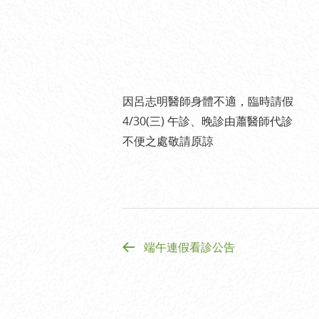
因呂志明醫師身體不適，臨時請假
4/30(三) 午診、晚診由蕭醫師代診
不便之處敬請原諒
端午連假看診公告