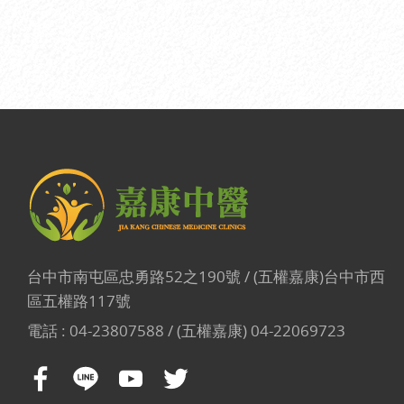
台中市南屯區忠勇路52之190號 / (五權嘉康)台中市西
區五權路117號
電話 :
04-23807588 / (五權嘉康) 04-22069723