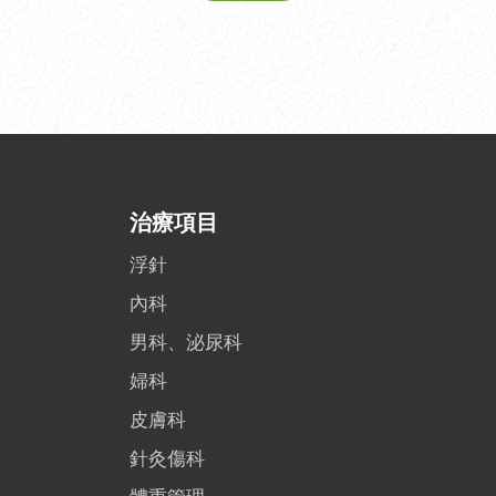
治療項目
浮針
內科
男科、泌尿科
婦科
皮膚科
針灸傷科