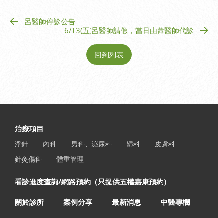
呂醫師停診公告
6/13(五)呂醫師請假，當日由蕭醫師代診
回到列表
治療項目
浮針
內科
男科、泌尿科
婦科
皮膚科
針灸傷科
體重管理
看診進度查詢/網路預約（只提供五權嘉康預約）
關於診所
案例分享
最新消息
中醫專欄