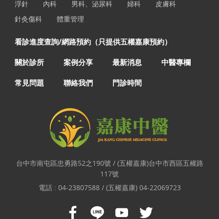
浮針
內科
男科、泌尿科
婦科
皮膚科
針灸傷科
體重管理
看診進度查詢/網路預約（只提供五權嘉康預約）
關於診所
案例分享
最新消息
中醫專欄
常見問題
聯絡我們
門診時間
台中市南屯區忠勇路52之190號 / (五權嘉康)台中市西區五權路
117號
電話 :
04-23807588 / (五權嘉康) 04-22069723