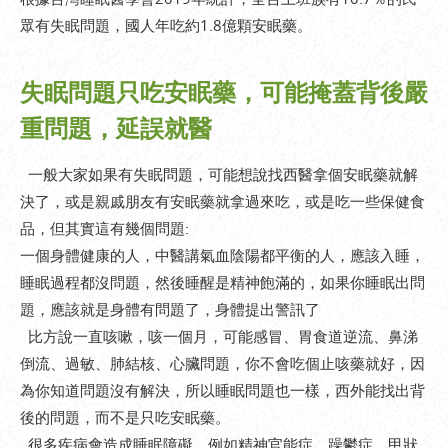
眾有失眠問題，國人年吃約1.8億顆安眠藥。
失眠問題只吃安眠藥，可能掩蓋背後嚴
重問題，延誤就醫
一般大家如果有失眠問題，可能想說找西醫拿個安眠藥就解
決了，或是親戚朋友有安眠藥就拿過來吃，或是吃一些保健食
品，但其實這有幾個問題:
一個身體健康的人，中醫講氣血陰陽都平衡的人，應該入睡，
睡眠過程都沒問題，然後睡醒是精神飽滿的，如果你睡眠出問
題，應該就是身體有問題了，身體提出警訊了
比方說一直咳嗽，咳一個月，可能感冒、胃食道逆流、鼻涕
倒流、過敏、肺結核、心臟問題，你不會吃個止咳藥就好，因
為你知道問題沒有解決，所以睡眠問題也一樣，西外能找出背
後的問題，而不是只吃安眠藥。
很多疾病會造成睡眠障礙，例如精神官能症，躁鬱症、甲狀